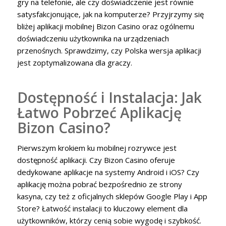
gry na telefonie, ale czy doświadczenie jest równie
satysfakcjonujące, jak na komputerze? Przyjrzymy się
bliżej aplikacji mobilnej Bizon Casino oraz ogólnemu
doświadczeniu użytkownika na urządzeniach
przenośnych. Sprawdzimy, czy Polska wersja aplikacji
jest zoptymalizowana dla graczy.
Dostępność i Instalacja: Jak
Łatwo Pobrzeć Aplikację
Bizon Casino?
Pierwszym krokiem ku mobilnej rozrywce jest
dostępność aplikacji. Czy Bizon Casino oferuje
dedykowane aplikacje na systemy Android i iOS? Czy
aplikację można pobrać bezpośrednio ze strony
kasyna, czy też z oficjalnych sklepów Google Play i App
Store? Łatwość instalacji to kluczowy element dla
użytkowników, którzy cenią sobie wygodę i szybkość.