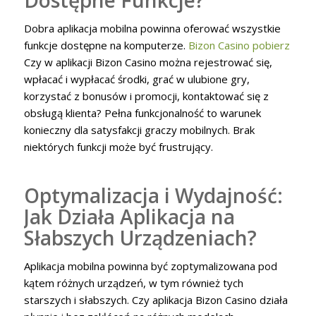
Dostępne Funkcje?
Dobra aplikacja mobilna powinna oferować wszystkie
funkcje dostępne na komputerze.
Bizon Casino pobierz
Czy w aplikacji Bizon Casino można rejestrować się,
wpłacać i wypłacać środki, grać w ulubione gry,
korzystać z bonusów i promocji, kontaktować się z
obsługą klienta? Pełna funkcjonalność to warunek
konieczny dla satysfakcji graczy mobilnych. Brak
niektórych funkcji może być frustrujący.
Optymalizacja i Wydajność:
Jak Działa Aplikacja na
Słabszych Urządzeniach?
Aplikacja mobilna powinna być zoptymalizowana pod
kątem różnych urządzeń, w tym również tych
starszych i słabszych. Czy aplikacja Bizon Casino działa