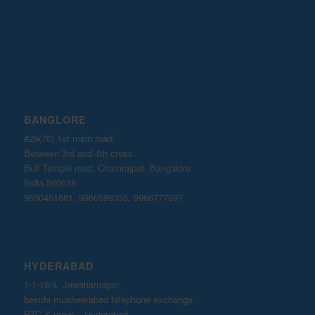
BANGLORE
#29(76) 1st main road,
Between 3rd and 4th cross
Bull Temple road, Chamrajpet, Bangalore
India 560018
9550451681, 9966599335, 9966777597
HYDERABAD
1-1-18/a, Jawaharnagar,
beside musheerabad telephone exchange
RTC X roads , Hyderabad