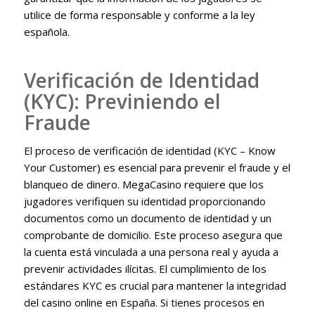
utilice de forma responsable y conforme a la ley
española.
Verificación de Identidad
(KYC): Previniendo el
Fraude
El proceso de verificación de identidad (KYC – Know
Your Customer) es esencial para prevenir el fraude y el
blanqueo de dinero. MegaCasino requiere que los
jugadores verifiquen su identidad proporcionando
documentos como un documento de identidad y un
comprobante de domicilio. Este proceso asegura que
la cuenta está vinculada a una persona real y ayuda a
prevenir actividades ilícitas. El cumplimiento de los
estándares KYC es crucial para mantener la integridad
del casino online en España. Si tienes procesos en