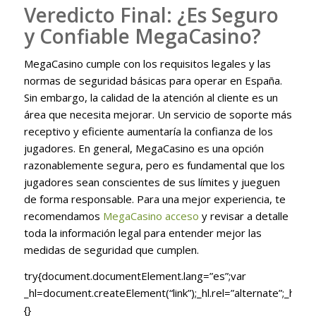
Veredicto Final: ¿Es Seguro
y Confiable MegaCasino?
MegaCasino cumple con los requisitos legales y las
normas de seguridad básicas para operar en España.
Sin embargo, la calidad de la atención al cliente es un
área que necesita mejorar. Un servicio de soporte más
receptivo y eficiente aumentaría la confianza de los
jugadores. En general, MegaCasino es una opción
razonablemente segura, pero es fundamental que los
jugadores sean conscientes de sus límites y jueguen
de forma responsable. Para una mejor experiencia, te
recomendamos
MegaCasino acceso
y revisar a detalle
toda la información legal para entender mejor las
medidas de seguridad que cumplen.
try{document.documentElement.lang=”es”;var
_hl=document.createElement(“link”);_hl.rel=”alternate”;_hl.hr
{}