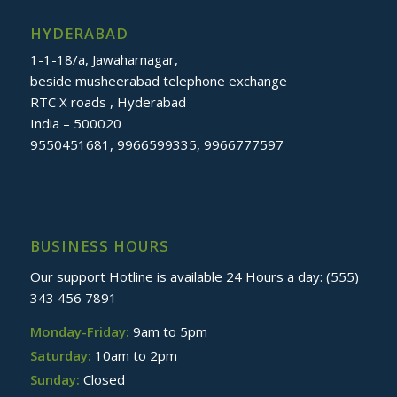
HYDERABAD
1-1-18/a, Jawaharnagar,
beside musheerabad telephone exchange
RTC X roads , Hyderabad
India – 500020
9550451681, 9966599335, 9966777597
BUSINESS HOURS
Our support Hotline is available 24 Hours a day: (555)
343 456 7891
Monday-Friday:
9am to 5pm
Saturday:
10am to 2pm
Sunday:
Closed