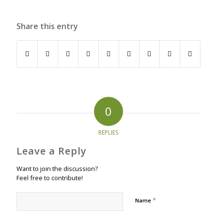
Share this entry
0
REPLIES
Leave a Reply
Want to join the discussion?
Feel free to contribute!
*
Name