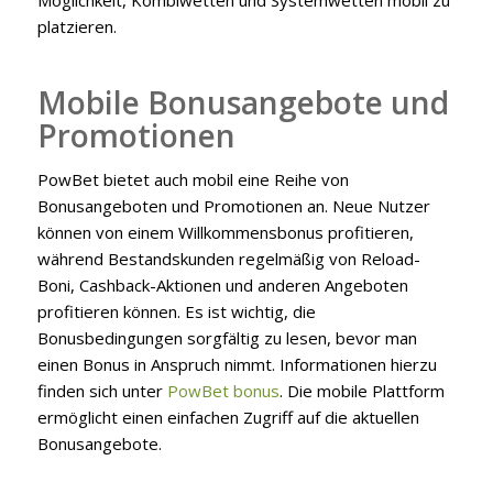
Möglichkeit, Kombiwetten und Systemwetten mobil zu
platzieren.
Mobile Bonusangebote und
Promotionen
PowBet bietet auch mobil eine Reihe von
Bonusangeboten und Promotionen an. Neue Nutzer
können von einem Willkommensbonus profitieren,
während Bestandskunden regelmäßig von Reload-
Boni, Cashback-Aktionen und anderen Angeboten
profitieren können. Es ist wichtig, die
Bonusbedingungen sorgfältig zu lesen, bevor man
einen Bonus in Anspruch nimmt. Informationen hierzu
finden sich unter
PowBet bonus
. Die mobile Plattform
ermöglicht einen einfachen Zugriff auf die aktuellen
Bonusangebote.