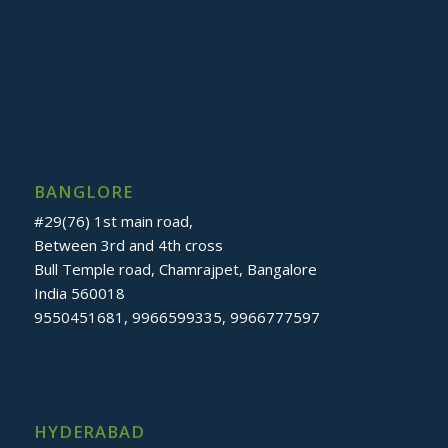
BANGLORE
#29(76) 1st main road,
Between 3rd and 4th cross
Bull Temple road, Chamrajpet, Bangalore
India 560018
9550451681, 9966599335, 9966777597
HYDERABAD