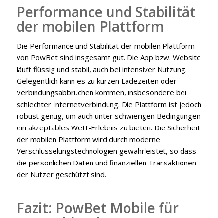
Performance und Stabilität
der mobilen Plattform
Die Performance und Stabilität der mobilen Plattform
von PowBet sind insgesamt gut. Die App bzw. Website
läuft flüssig und stabil, auch bei intensiver Nutzung.
Gelegentlich kann es zu kurzen Ladezeiten oder
Verbindungsabbrüchen kommen, insbesondere bei
schlechter Internetverbindung. Die Plattform ist jedoch
robust genug, um auch unter schwierigen Bedingungen
ein akzeptables Wett-Erlebnis zu bieten. Die Sicherheit
der mobilen Plattform wird durch moderne
Verschlüsselungstechnologien gewährleistet, so dass
die persönlichen Daten und finanziellen Transaktionen
der Nutzer geschützt sind.
Fazit: PowBet Mobile für