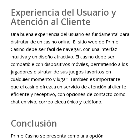
Experiencia del Usuario y
Atención al Cliente
Una buena experiencia del usuario es fundamental para
disfrutar de un casino online. El sitio web de Prime
Casino debe ser fácil de navegar, con una interfaz
intuitiva y un diseño atractivo. El casino debe ser
compatible con dispositivos móviles, permitiendo a los
jugadores disfrutar de sus juegos favoritos en
cualquier momento y lugar. También es importante
que el casino ofrezca un servicio de atención al cliente
eficiente y receptivo, con opciones de contacto como
chat en vivo, correo electrónico y teléfono.
Conclusión
Prime Casino se presenta como una opción