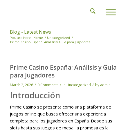
Blog - Latest News
You are here:
Home
/
Uncategorized
/
Prime Casino España: Análisis y Guía para Jugadores
Prime Casino España: Análisis y Guía
para Jugadores
/
/
/
March 2, 2026
0 Comments
in
Uncategorized
by
admin
Introducción
Prime Casino se presenta como una plataforma de
juegos online que busca ofrecer una experiencia
completa para los jugadores en España. Desde sus
slots hasta sus juegos de mesa, la promesa es la