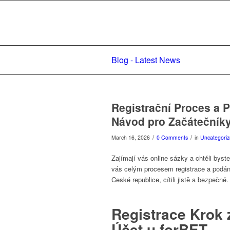
Blog - Latest News
Registrační Proces a P
Návod pro Začátečníky
/
/
March 16, 2026
0 Comments
in
Uncategori
Zajímají vás online sázky a chtěli bys
vás celým procesem registrace a podání 
Ceské republice, cítili jistě a bezpečn
Registrace Krok 
Účet u forBET