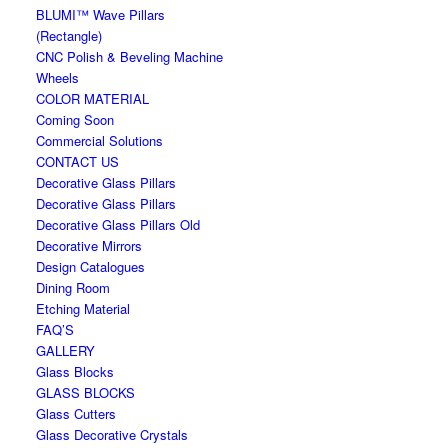
BLUMI™ Wave Pillars
(Rectangle)
CNC Polish & Beveling Machine
Wheels
COLOR MATERIAL
Coming Soon
Commercial Solutions
CONTACT US
Decorative Glass Pillars
Decorative Glass Pillars
Decorative Glass Pillars Old
Decorative Mirrors
Design Catalogues
Dining Room
Etching Material
FAQ’S
GALLERY
Glass Blocks
GLASS BLOCKS
Glass Cutters
Glass Decorative Crystals