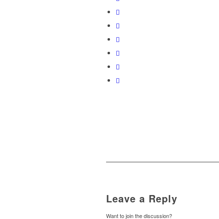
Leave a Reply
Want to join the discussion?