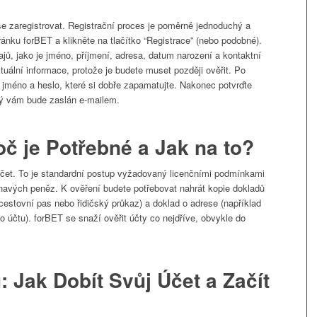
se zaregistrovat. Registrační proces je poměrně jednoduchý a
tránku forBET a klikněte na tlačítko “Registrace” (nebo podobné).
jů, jako je jméno, příjmení, adresa, datum narození a kontaktní
ktuální informace, protože je budete muset později ověřit. Po
é jméno a heslo, které si dobře zapamatujte. Nakonec potvrďte
erý vám bude zaslán e-mailem.
oč je Potřebné a Jak na to?
í účet. To je standardní postup vyžadovaný licenčními podmínkami
inavých peněz. K ověření budete potřebovat nahrát kopie dokladů
cestovní pas nebo řidičský průkaz) a doklad o adrese (například
 účtu). forBET se snaží ověřit účty co nejdříve, obvykle do
: Jak Dobít Svůj Účet a Začít