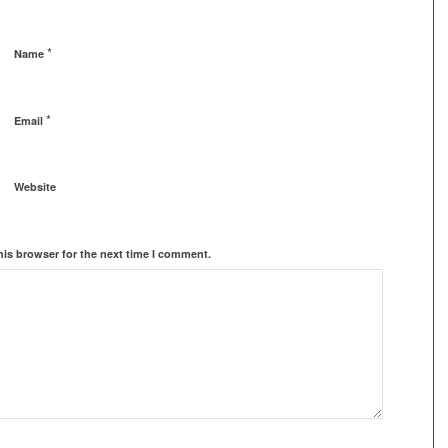
*
Name
*
Email
Website
his browser for the next time I comment.