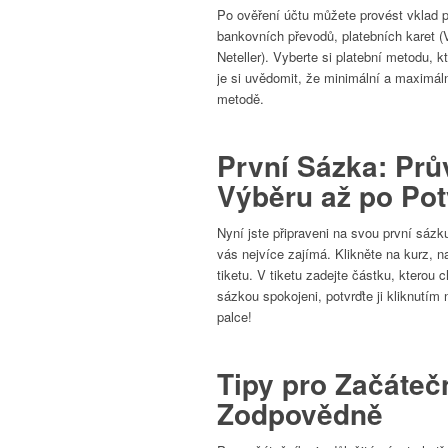
Po ověření účtu můžete provést vklad p
bankovních převodů, platebních karet (V
Neteller). Vyberte si platební metodu, k
je si uvědomit, že minimální a maximáln
metodě.
První Sázka: Pr
Výběru až po Pot
Nyní jste připraveni na svou první sázku
vás nejvíce zajímá. Klikněte na kurz, 
tiketu. V tiketu zadejte částku, kterou c
sázkou spokojeni, potvrďte ji kliknutím 
palce!
Tipy pro Začáteč
Zodpovědně