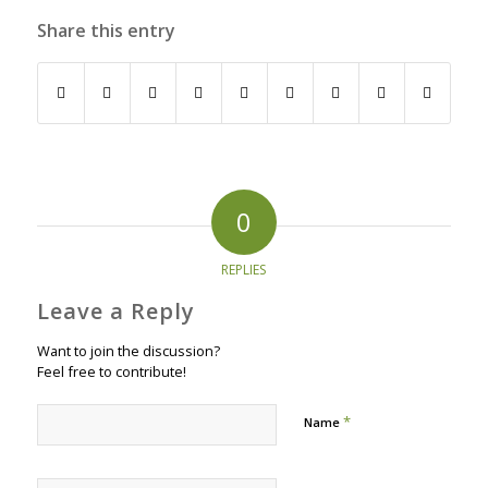
Share this entry
0
REPLIES
Leave a Reply
Want to join the discussion?
Feel free to contribute!
*
Name