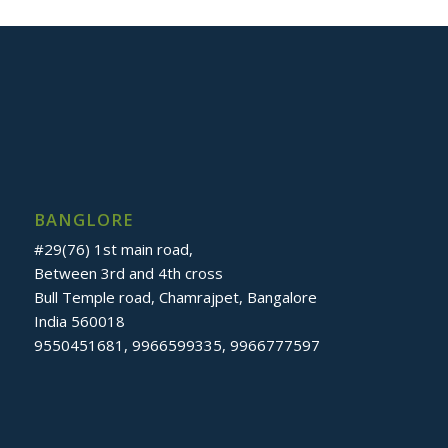
BANGLORE
#29(76) 1st main road,
Between 3rd and 4th cross
Bull Temple road, Chamrajpet, Bangalore
India 560018
9550451681, 9966599335, 9966777597