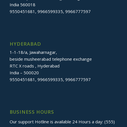
India 560018
9550451681, 9966599335, 9966777597
HYDERABAD
1-1-18/a, Jawaharnagar,
beside musheerabad telephone exchange
RTC X roads , Hyderabad
India – 500020
9550451681, 9966599335, 9966777597
BUSINESS HOURS
Our support Hotline is available 24 Hours a day: (555)