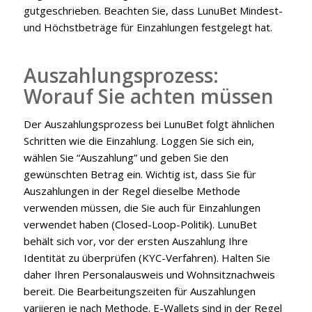
gutgeschrieben. Beachten Sie, dass LunuBet Mindest-
und Höchstbeträge für Einzahlungen festgelegt hat.
Auszahlungsprozess:
Worauf Sie achten müssen
Der Auszahlungsprozess bei LunuBet folgt ähnlichen
Schritten wie die Einzahlung. Loggen Sie sich ein,
wählen Sie “Auszahlung” und geben Sie den
gewünschten Betrag ein. Wichtig ist, dass Sie für
Auszahlungen in der Regel dieselbe Methode
verwenden müssen, die Sie auch für Einzahlungen
verwendet haben (Closed-Loop-Politik). LunuBet
behält sich vor, vor der ersten Auszahlung Ihre
Identität zu überprüfen (KYC-Verfahren). Halten Sie
daher Ihren Personalausweis und Wohnsitznachweis
bereit. Die Bearbeitungszeiten für Auszahlungen
variieren je nach Methode. E-Wallets sind in der Regel