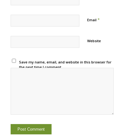
*
Email
Website
Save my name, email, and website in this browser for
the next time I comment.