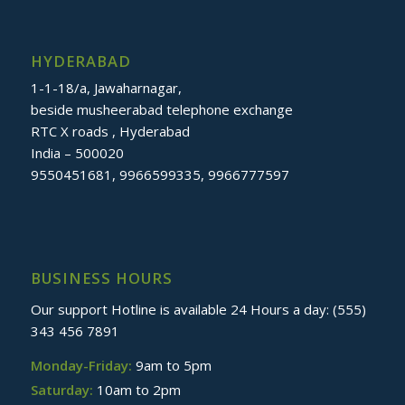
HYDERABAD
1-1-18/a, Jawaharnagar,
beside musheerabad telephone exchange
RTC X roads , Hyderabad
India – 500020
9550451681, 9966599335, 9966777597
BUSINESS HOURS
Our support Hotline is available 24 Hours a day: (555)
343 456 7891
Monday-Friday:
9am to 5pm
Saturday:
10am to 2pm